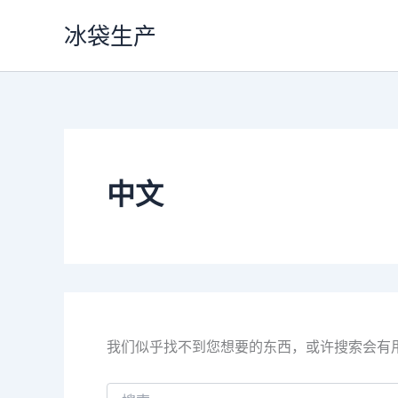
搜
跳
索：
冰袋生产
至
内
容
中文
我们似乎找不到您想要的东西，或许搜索会有