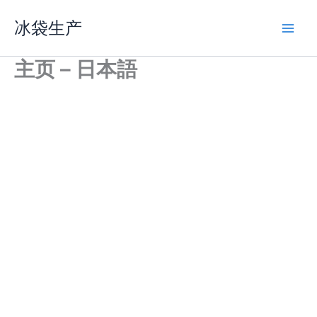
内
冰袋生产
容
を
ス
主页 – 日本語
キ
ッ
プ